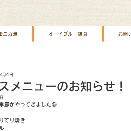
モニカ煮
オードブル・給食
お問
12月4日
スメニューのお知らせ！
5日
季節がやってきました😀
りてり焼き
ル